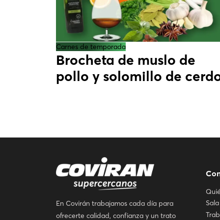
Carnes de temporada
Brocheta de muslo de
pollo y solomillo de cerd
Con
Qui
Sala
En Covirán trabajamos cada día para
Trab
ofrecerte calidad, confianza y un trato