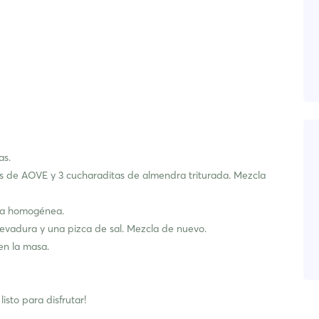
as.
as de AOVE y 3 cucharaditas de almendra triturada. Mezcla
asa homogénea.
levadura y una pizca de sal. Mezcla de nuevo.
en la masa.
isto para disfrutar!