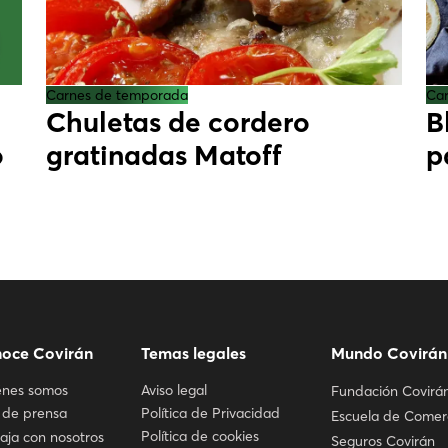
Carnes de temporada
Ca
Chuletas de cordero
B
o
gratinadas Matoff
p
oce Covirán
Temas legales
Mundo Covirán
énes somos
Aviso legal
Fundación Covirá
 de prensa
Política de Privacidad
Escuela de Comer
Política de cookies
aja con nosotros
Seguros Covirán