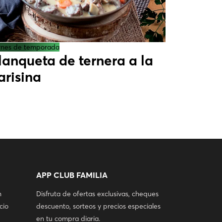
rnes de temporada
lanqueta de ternera a la
arisina
APP CLUB FAMILIA
n
Disfruta de ofertas exclusivas, cheques
cio
descuento, sorteos y precios especiales
en tu compra diaria.