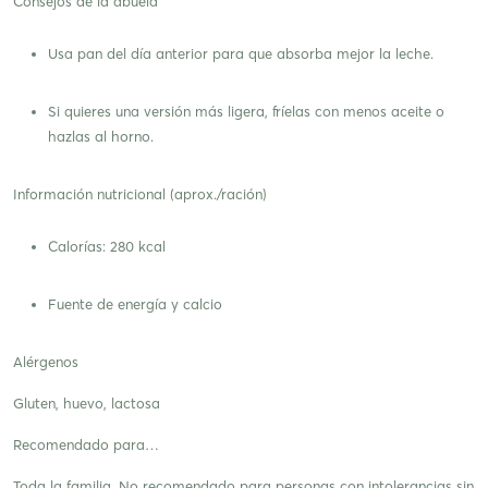
Consejos de la abuela
Usa pan del día anterior para que absorba mejor la leche.
Si quieres una versión más ligera, fríelas con menos aceite o
hazlas al horno.
Información nutricional (aprox./ración)
Calorías: 280 kcal
Fuente de energía y calcio
Alérgenos
Gluten, huevo, lactosa
Recomendado para…
Toda la familia. No recomendado para personas con intolerancias sin