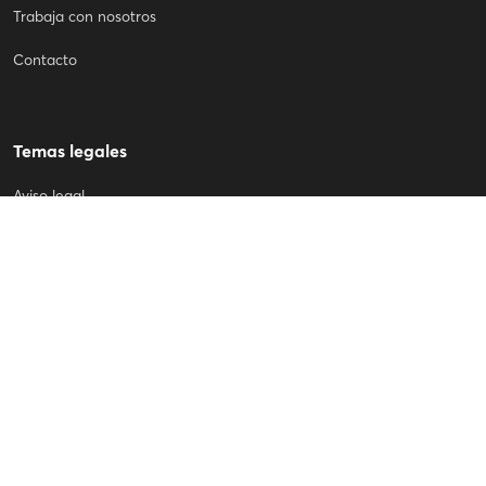
Trabaja con nosotros
Contacto
Temas legales
Aviso legal
Política de Privacidad
Política de cookies
Declaración de accesibilidad
Canal denuncias
Mundo Covirán