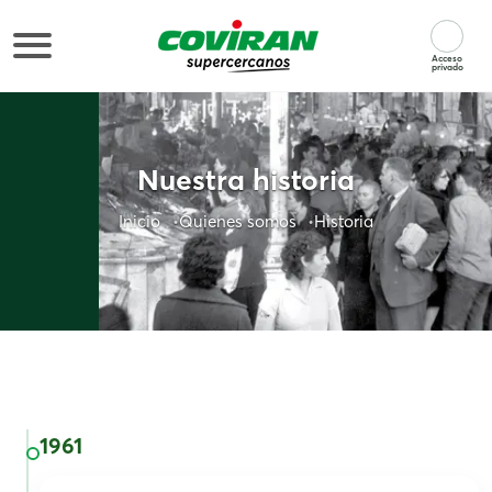
Acceso
privado
Nuestra historia
Inicio
Quienes somos
Historia
1961