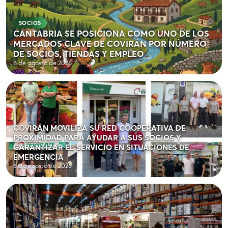
SOCIOS
CANTABRIA SE POSICIONA COMO UNO DE LOS
MERCADOS CLAVE DE COVIRÁN POR NÚMERO
DE SOCIOS, TIENDAS Y EMPLEO
6 de agosto de 2026
COVIRÁN MOVILIZA SU RED COOPERATIVA DE
PROXIMIDAD PARA AYUDAR A SUS SOCIOS Y
GARANTIZAR EL SERVICIO EN SITUACIONES DE
EMERGENCIA
6 de agosto de 2026